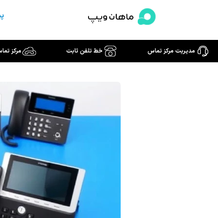
رش
پش
ه
حتوا
مدیریت مرکز تماس
خط تلفن ثابت
مرکز تما