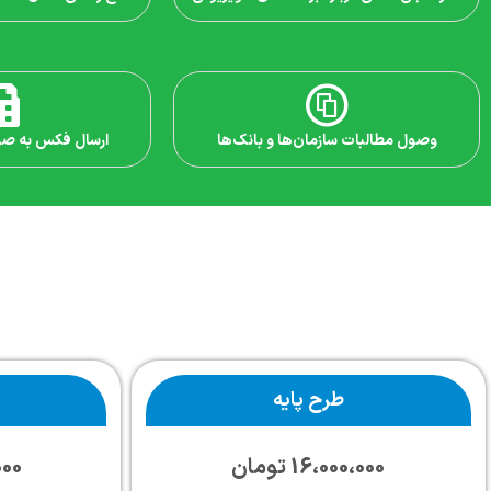
وصول مطالبات سازمان‌ها و بانک‌ها
ارسال فکس به صور
طرح پایه
16،000،000 تومان
،000