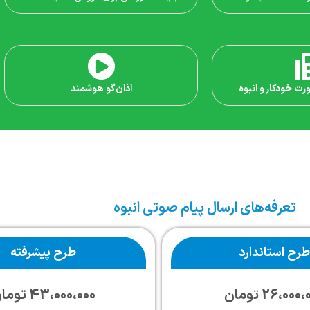
ت خودکار و انبوه
اذان‌گو هوشمند
تعرفه‌های ارسال پیام صوتی انبوه
طرح استاندارد
طرح پیشرفته
26،000 تومان
43،000،000 تومان