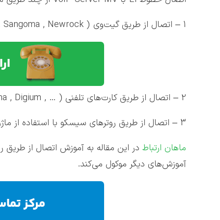
1 – اتصال از طریق گیت‌وی ( Grandstream , Yeastar , Sangoma , Newrock , … )
2 – اتصال از طریق کارت‌های تلفنی PRI ( Sangoma , Digium , … )
3 – اتصال از طریق روترهای سیسکو با استفاده از ماژول‌های PVDM و VWIC E1
ماهان ارتباط
آموزش‌های دیگر موکول می‌کند.