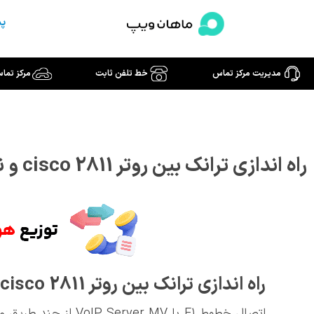
رش
پش
ه
حتوا
مدیریت مرکز تماس
خط تلفن ثابت
مرکز تما
راه اندازی ترانک بین روتر cisco 2811 و نرم‌ افزار مدیریت تماس
راه اندازی ترانک بین روتر
cisco 2811
اتصال خطوط E1 با VoIP Server MV از چند طریق می تواند انجام شود: