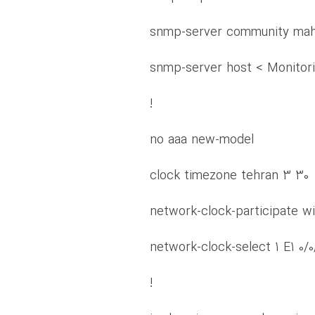
snmp-server community ma
snmp-server host < Monitor
!
no aaa new-model
clock timezone tehran 3 30
network-clock-participate wi
network-clock-select 1 E1 0/0
!