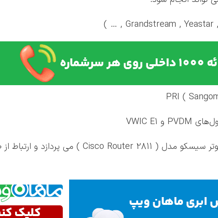
در این مقاله به آموزش اتصال از طریق روتر سیسکو مدل (  2811