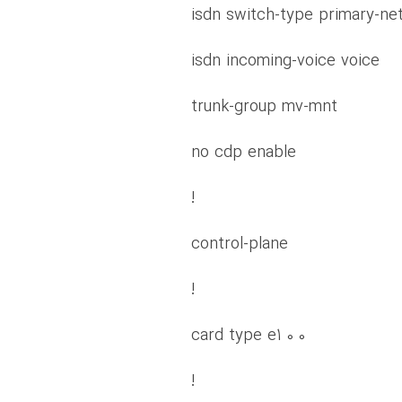
isdn switch-type primary-ne
isdn incoming-voice voice
trunk-group mv-mnt
no cdp enable
!
control-plane
!
card type e1 0 0
!