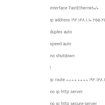
interface FastEthernet0/0
ip address 192.168.1.10 255.
duplex auto
speed auto
no shutdown
!
ip route 0.0.0.0 0.0.0.0 192.168.1
no ip http server
no ip http secure-server