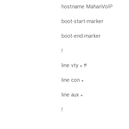
hostname MahanVoIP
boot-start-marker
boot-end-marker
!
line vty 0 4
line con 0
line aux 0
!