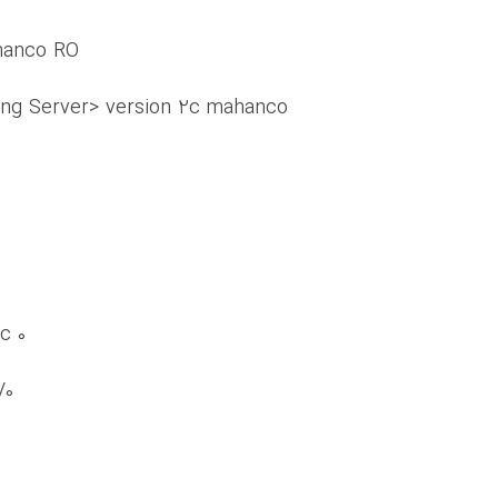
hanco RO
ing Server> version 2c mahanco
c 0
/0