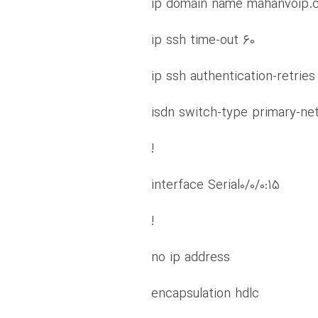
ip domain name mahanvoip.
ip ssh time-out 60
ip ssh authentication-retries
isdn switch-type primary-ne
!
interface Serial0/0/0:15
!
no ip address
encapsulation hdlc