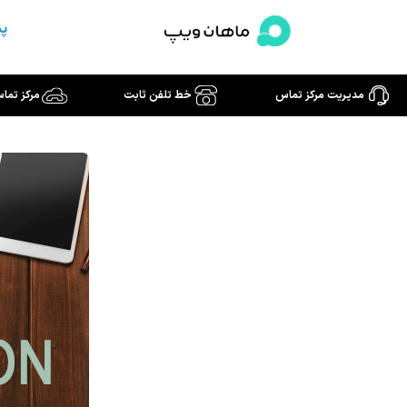
رش
پش
ه
حتوا
مدیریت مرکز تماس
خط تلفن ثابت
مرکز تما