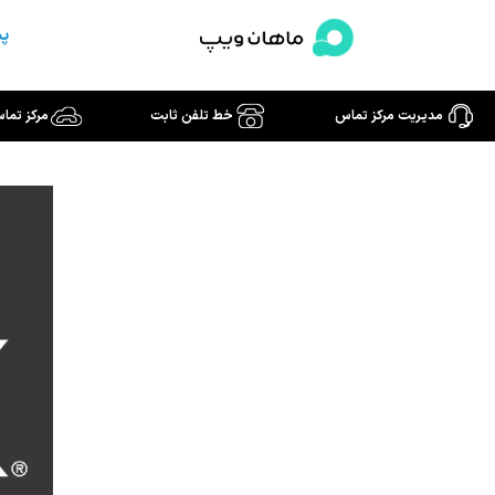
رش
پش
ه
حتوا
مدیریت مرکز تماس
خط تلفن ثابت
مرکز تما