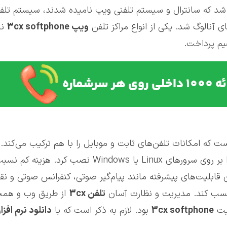
د که سانترال و سیستم تلفنی ویپ نامیده شدند، سیستم تلفنی
ی آنالوگ شد. یکی از انواع مراکز تلفن
ویپ 3
cx softphone
نا
م پرداخت.
که امکانات تلفن‌های ثابت و موبایل را با هم ترکیب می‌کند. ا
است که بر پایه پروتکل SIP کار می‌کند و می‌توان آن را بر روی 
تن قابلیت‌های پیشرفته مانند پیام‌گیر صوتی، کنفرانس صوتی و 
 کسب کند. مدیریت و نظارت آسان
تلفن 3
cx
از طریق وب و همچن
بیت
cx softphone
3
بود. لازم به ذکر است که با
دانلود نرم افزار 