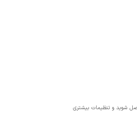
ر یا نرم‌افزار موبایل 3CX به سیستم متصل شوید و تنظیمات بیشتری