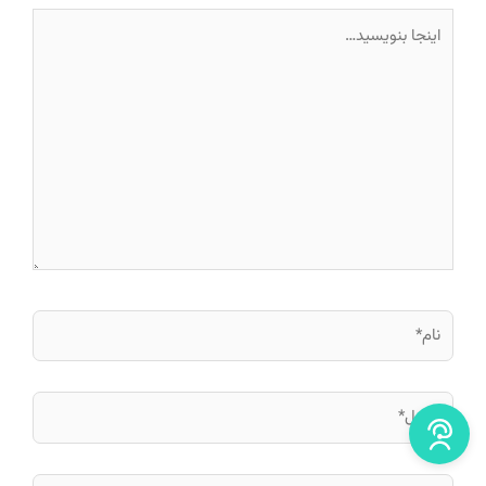
اینجا
بنویسید…
نام*
ایمیل*