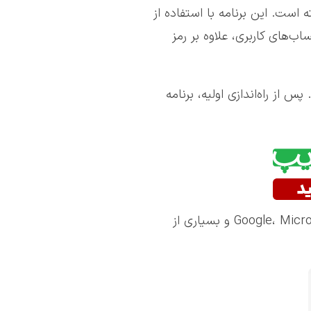
ی (2FA) است که توسط گوگل توسعه یافته است. این برنامه با استفاده از
ساب‌های کاربری، علاوه بر رمز
فت پیامک ندارد. پس از راه‌اندازی اولیه، برنامه
این اپلیکیشن از هزاران سرویس مختلف مانند Google، Microsoft، GitHub، Facebook، Dropbox، Amazon، Binance، Discord و بسیاری از