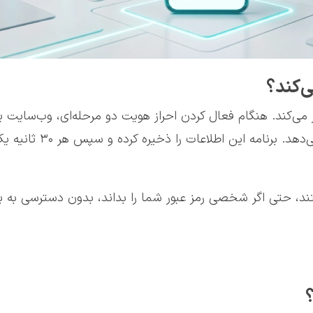
Google Authenti بر اساس الگوریتم TOTP کار می‌کند. هنگام فعال کردن احراز هویت دو مرحله
امنیتی (Secret Key) یا کد QR 