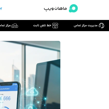
رش
پش
ه
حتوا
مدیریت مرکز تماس
خط تلفن ثابت
مرکز تما