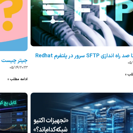
 اندازی SFTP سرور در پلتفرم Redhat
جیتر چیست ؟ Jitter درVoIP چه تاثیری 
05
05/14/2023
لب »
ادامه مطلب »