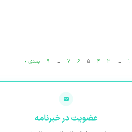
1
…
3
4
5
6
7
…
9
بعدی «
عضویت در خبرنامه