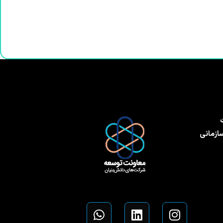
سازمانی
W
L
I
h
i
n