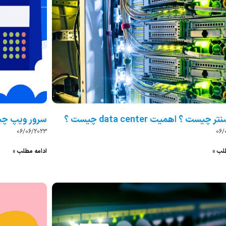
 چیست ؟ اهمیت data center چیست ؟
سرور ویپ چیست؟ مع
06/06/2023
06/
لب »
ادامه مطلب »