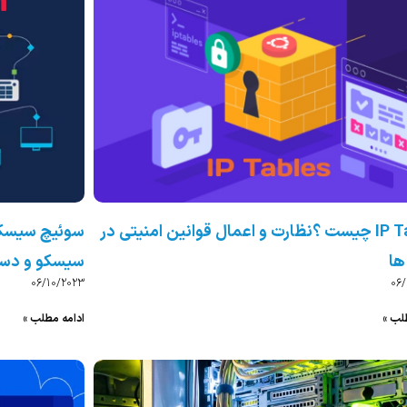
IP Tables چیست ؟نظارت و اعمال قوانین امنیتی در
ها
سیسکو و دست
06/10/2023
06
لب »
ادامه مطلب »