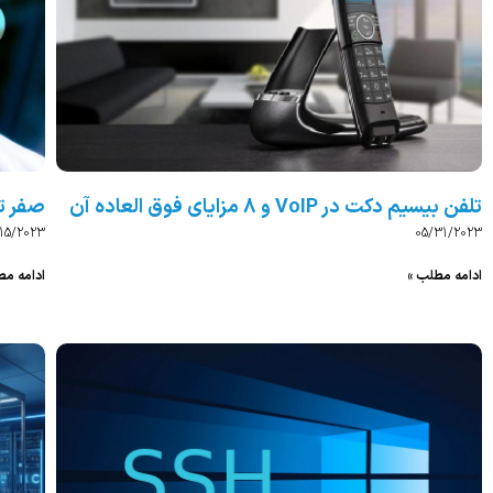
تلفن بیسیم دکت در VoIP و 8 مزایای فوق العاده آن
صفر تا صد راه
/15/2023
05/31/2023
ادامه مطلب »
ادامه مط