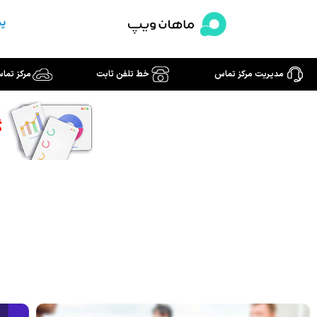
رش
پش
ه
حتوا
مدیریت مرکز تماس
خط تلفن ثابت
مرکز تما