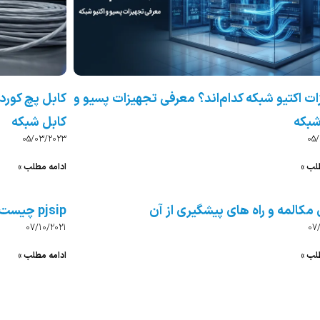
ت اکتیو شبکه کدام‌اند؟ معرفی تجهیزات پسیو و
کابل پچ کورد
شبکه
کابل شبکه
05/03/2023
05
لب »
ادامه مطلب »
مکالمه و راه های پیشگیری از آن
pjsip چیست؟
07/10/2021
07
لب »
ادامه مطلب »