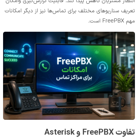
انتظار مشتریان کاهش پیدا کند. قابلیت گزارش‌گیری وامکان
تعریف سناریوهای مختلف برای تماس‌ها نیز از دیگر امکانات
مهم FreePBX است.
تفاوت FreePBX و Asterisk