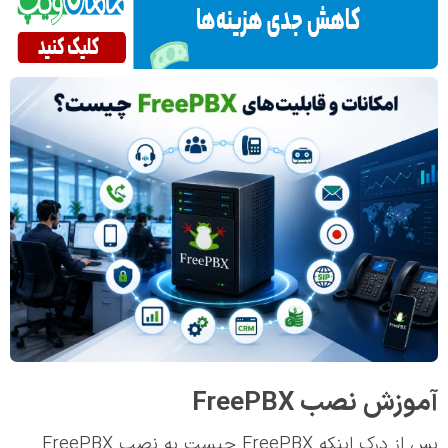
آموزش نصب FreePBX
پس از درک اینکه
FreePBX چیست به
نصب FreePBX