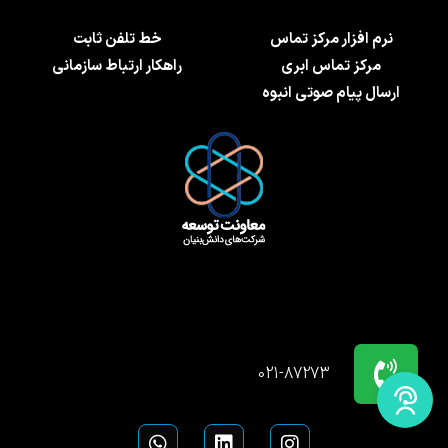
نرم افزار مرکز تماس
خط تلفن ثابت
مرکز تماس ابری
راهکار ارتباط سازمانی
ارسال پیام صوتی انبوه
021-87273
W
L
I