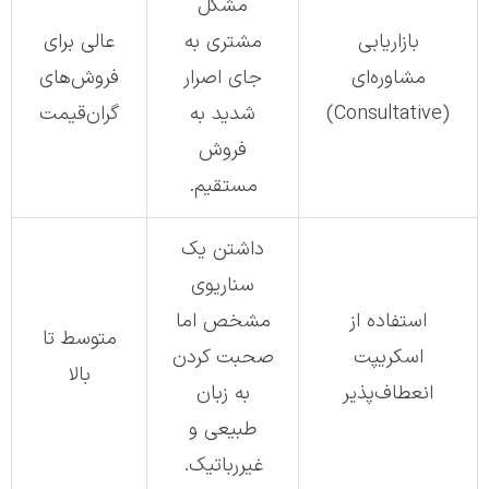
مشکل
بازاریابی
مشتری به
عالی برای
مشاوره‌ای
جای اصرار
فروش‌های
(Consultative)
شدید به
گران‌قیمت
فروش
مستقیم.
داشتن یک
سناریوی
استفاده از
مشخص اما
متوسط تا
اسکریپت
صحبت کردن
بالا
انعطاف‌پذیر
به زبان
طبیعی و
غیررباتیک.